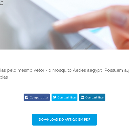
:
tidas pelo mesmo vetor - o mosquito Aedes aegypti. Possuem al
ias.
Compartilhar
Compartilhar
Compartilhar
DOWNLOAD DO ARTIGO EM PDF