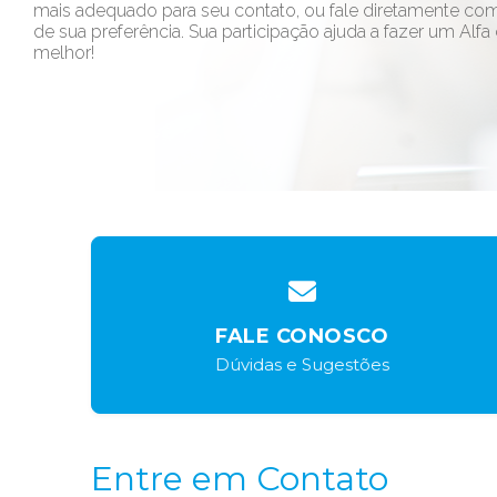
mais adequado para seu contato, ou fale diretamente co
de sua preferência. Sua participação ajuda a fazer um Alfa
melhor!
FALE CONOSCO
Dúvidas e Sugestões
Entre em Contato