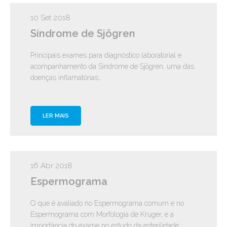
10 Set 2018
Síndrome de Sjögren
Principais exames para diagnóstico laboratorial e
acompanhamento da Síndrome de Sjögren, uma das
doenças inflamatórias…
LER MAIS
16 Abr 2018
Espermograma
O que é avaliado no Espermograma comum e no
Espermograma com Morfologia de Kruger, e a
importância do exame no estudo da esterilidade…